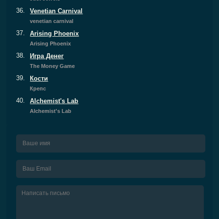
36.
Venetian Carnival
venetian carnival
37.
Arising Phoenix
Arising Phoenix
38.
Игра Денег
The Money Game
39.
Кости
Крепс
40.
Alchemist's Lab
Alchemist's Lab