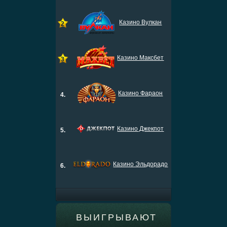
Казино Вулкан
2
Казино Максбет
3
Казино Фараон
4.
Казино Джекпот
5.
Казино Эльдорадо
6.
ВЫИГРЫВАЮТ