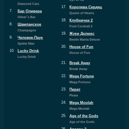
Diamond Cats
17.
Королева Сердец
7.
Бар Оливера
Queen of Hearts
Oliver`s Bar
18.
Клубнички 2
8.
Шампанское
Fruit Cocktail 2
Champagne
19.
Жуки Делюкс
9.
Человек-Паук
Beetle Mania Deluxe
Spider Man
20.
House of Fun
10.
Lucky Drink
House of Fun
Lucky Drink
21.
Break Away
Break Away
22.
Mega Fortune
Mega Fortune
23.
Пират
Pirate
24.
Mega Moolah
Mega Moolah
25.
Age of the Gods
Age of the Gods
26.