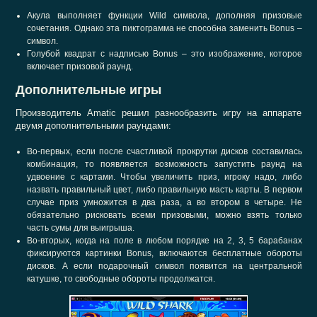
Акула выполняет функции Wild символа, дополняя призовые
сочетания. Однако эта пиктограмма не способна заменить Bonus –
символ.
Голубой квадрат с надписью Bonus – это изображение, которое
включает призовой раунд.
Дополнительные игры
Производитель Amatic решил разнообразить игру на аппарате
двумя дополнительными раундами:
Во-первых, если после счастливой прокрутки дисков составилась
комбинация, то появляется возможность запустить раунд на
удвоение с картами. Чтобы увеличить приз, игроку надо, либо
назвать правильный цвет, либо правильную масть карты. В первом
случае приз умножится в два раза, а во втором в четыре. Не
обязательно рисковать всеми призовыми, можно взять только
часть сумы для выигрыша.
Во-вторых, когда на поле в любом порядке на 2, 3, 5 барабанах
фиксируются картинки Bonus, включаются бесплатные обороты
дисков. А если подарочный символ появится на центральной
катушке, то свободные обороты продолжатся.