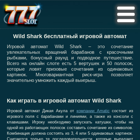
Wild Shark бесплатный игровой автомат
Игровой автомат Wild Shark – это сочетание
увлекательных вращений барабанов с красочными
рыбками, бонусный раунд и подводное путешествие.
Всего на онлайн слоте есть 5 вертушек и 50 полосок,
которые ловят призовые сочетания из одинаковых
картинок. Многовариантная риск-игра позволяет
значительно умножить каждый выигрыш.
Как играть в игровой автомат Wild Shark
Игровой автомат Дикая Акула от
компании Amatic
состоит из
игрового поля с барабанами и линиями, а также из консоли с
клавишами. Игроку необходимо запускать катушки, чтобы на
одной из работающих полосок составить сочетание из символов.
Комбинация должна состоять из 3, 4 или 5 одинаковых картинок.
Считаются только те последовательности, которые выпадают