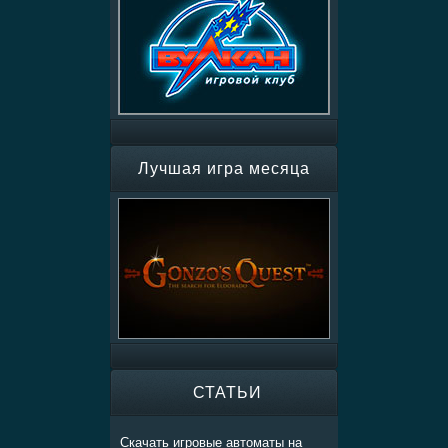
Papa
RUB
Bananas Go Bahamas
Выигрыш:
Игрок:
2295
Максим
RUB
Sharky
Выигрыш:
Игрок:
3910
Евгений
RUB
The Money Game
Лучшая игра месяца
Выигрыш:
Игрок:
9580
Papa
RUB
Pharaoh`s Gold II
Выигрыш:
Игрок:
320
Cerenar
RUB
Lucky Lady’s Charm
Выигрыш:
Игрок:
6695
Gavin
RUB
Queen of Hearts
Выигрыш:
СТАТЬИ
Игрок:
4435
Gavin
USD
Champagne
Скачать игровые автоматы на