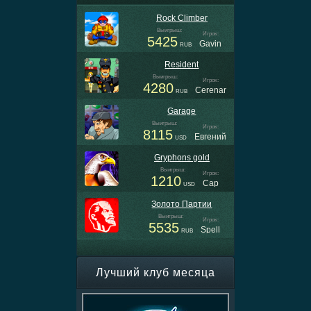
Rock Climber
Выигрыш:
Игрок:
5425
Gavin
RUB
Resident
Выигрыш:
Игрок:
4280
Cerenar
RUB
Garage
Выигрыш:
Игрок:
8115
Евгений
USD
Gryphons gold
Выигрыш:
Игрок:
1210
Cap
USD
Золото Партии
Выигрыш:
Игрок:
5535
Spell
RUB
Oliver`s Bar
Выигрыш:
Игрок:
880
Максим
RUB
Лучший клуб месяца
Columbus
Выигрыш:
Игрок:
10400