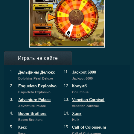
Играть на сайте
1.
11.
Дельфины Делюкс
Jackpot 6000
Dolphins Pearl Deluxe
Jackpot 6000
2.
12.
Esqueleto Explosivo
Колумб
Esqueleto Explosivo
Columbus
3.
13.
Adventure Palace
Venetian Carnival
Adventure Palace
venetian carnival
4.
14.
Boom Brothers
Халк
Boom Brothers
Hulk
5.
15.
Кекс
Call of Colosseum
Кекс
Call of Colosseum