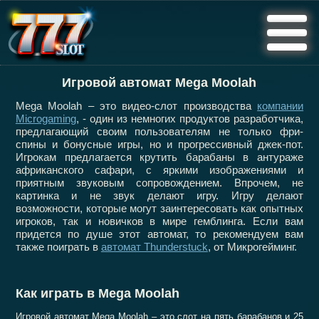
Игровой автомат Mega Moolah
Mega Moolah – это видео-слот производства
компании
Microgaming
, - один из немногих продуктов разработчика,
предлагающий своим пользователям не только фри-
спины и бонусные игры, но и прогрессивный джек-пот.
Игрокам предлагается крутить барабаны в антураже
африканского сафари, с яркими изображениями и
приятным звуковым сопровождением. Впрочем, не
картинка и не звук делают игру. Игру делают
возможности, которые могут заинтересовать как опытных
игроков, так и новичков в мире гемблинга. Если вам
придется по душе этот автомат, то рекомендуем вам
также поиграть в
автомат Thunderstuck
, от Микрогейминг.
Как играть в Mega Moolah
Игровой автомат Mega Moolah – это слот на пять барабанов и 25