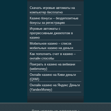
Burima
RUB
Champagne
Скачать игровые автоматы на
компьютер бесплатно
Выигрыш:
Игрок:
790
Mogami
USD
Казино бонусы – бездепозитные
бонусы за регистрацию
Just Jewels
Игровые автоматы с
Выигрыш:
Игрок:
9975
прогрессивным джекпотом в
Влад
RUB
казино
King of Cards
Мобильное казино – список
Выигрыш:
Игрок:
мобильных казино на деньги
4525
Nezil
USD
Как пополнить счет в казино –
Lucky Lady’s Charm Deluxe
онлайн способы
Выигрыш:
Игрок:
Поиграть в казино на вебмани
10500
Dela
USD
(webmoney)
Magic Money
Онлайн казино на Киви деньги
Выигрыш:
(QIWI)
Игрок:
4435
Moogugar
RUB
Онлайн казино на Яндекс Деньги
(YandexMoney)
Marco Polo
Выигрыш:
Игрок:
2185
Настя
USD
venetian carnival