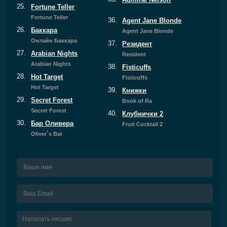
25.
Fortune Teller
Fortune Teller
36.
Agent Jane Blonde
26.
Баккара
Agent Jane Blonde
Онлайн Баккара
37.
Резидент
27.
Arabian Nights
Resident
Arabian Nights
38.
Fisticuffs
28.
Hot Target
Fisticuffs
Hot Target
39.
Книжки
29.
Secret Forest
Book of Ra
Secret Forest
40.
Клубнички 2
30.
Бар Оливера
Fruit Cocktail 2
Oliver`s Bar