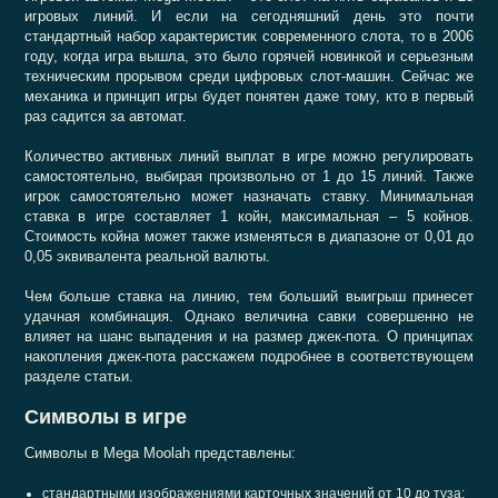
игровых линий. И если на сегодняшний день это почти
стандартный набор характеристик современного слота, то в 2006
году, когда игра вышла, это было горячей новинкой и серьезным
техническим прорывом среди цифровых слот-машин. Сейчас же
механика и принцип игры будет понятен даже тому, кто в первый
раз садится за автомат.
Количество активных линий выплат в игре можно регулировать
самостоятельно, выбирая произвольно от 1 до 15 линий. Также
игрок самостоятельно может назначать ставку. Минимальная
ставка в игре составляет 1 койн, максимальная – 5 койнов.
Стоимость койна может также изменяться в диапазоне от 0,01 до
0,05 эквивалента реальной валюты.
Чем больше ставка на линию, тем больший выигрыш принесет
удачная комбинация. Однако величина савки совершенно не
влияет на шанс выпадения и на размер джек-пота. О принципах
накопления джек-пота расскажем подробнее в соответствующем
разделе статьи.
Символы в игре
Символы в Mega Moolah представлены:
стандартными изображениями карточных значений от 10 до туза;