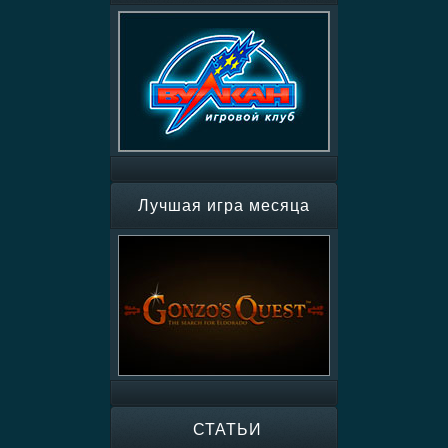
Columbus
Выигрыш:
Игрок:
7120
Moogugar
RUB
Bananas Go Bahamas
Выигрыш:
Игрок:
4175
Mogami
RUB
Sharky
Выигрыш:
Игрок:
5520
Dela
RUB
Лучшая игра месяца
The Money Game
Выигрыш:
Игрок:
5025
Cordan
USD
Pharaoh`s Gold II
Выигрыш:
Игрок:
1460
Burima
RUB
Lucky Lady’s Charm
Выигрыш:
Игрок:
7515
Чеслав
RUB
Queen of Hearts
СТАТЬИ
Выигрыш:
Игрок:
6870