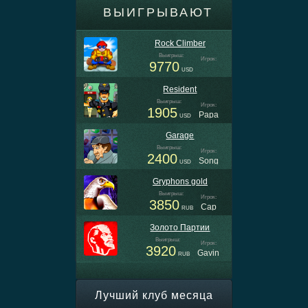
ВЫИГРЫВАЮТ
Rock Climber
Выигрыш:
Игрок:
9770
USD
Resident
Выигрыш:
Игрок:
1905
Papa
USD
Garage
Выигрыш:
Игрок:
2400
Song
USD
Gryphons gold
Выигрыш:
Игрок:
3850
Cap
RUB
Золото Партии
Выигрыш:
Игрок:
3920
Gavin
RUB
Oliver`s Bar
Выигрыш:
Игрок:
7185
Розалия
Лучший клуб месяца
USD