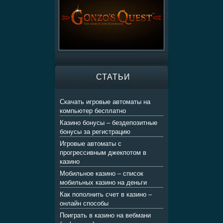
Pharaoh`s Gold II
Выигрыш:
Игрок:
8190
Dela
RUB
Lucky Lady’s Charm
Выигрыш:
Игрок:
3420
Чеслав
USD
Queen of Hearts
СТАТЬИ
Выигрыш:
Игрок:
1400
Dela
USD
Champagne
Скачать игровые автоматы на
компьютер бесплатно
Выигрыш:
Игрок:
9145
Papa
RUB
Казино бонусы – бездепозитные
бонусы за регистрацию
Just Jewels
Игровые автоматы с
Выигрыш:
Игрок:
10375
прогрессивным джекпотом в
Shak
RUB
казино
King of Cards
Мобильное казино – список
Выигрыш:
Игрок:
мобильных казино на деньги
3335
Song
RUB
Как пополнить счет в казино –
Lucky Lady’s Charm Deluxe
онлайн способы
Выигрыш:
Игрок:
Поиграть в казино на вебмани
10480
Розалия
USD