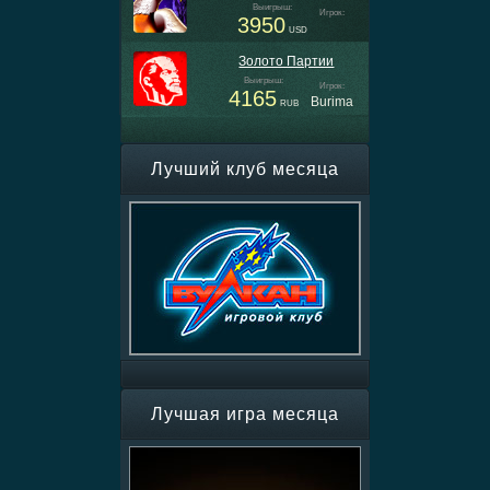
Игрок:
3950
USD
Золото Партии
Выигрыш:
Игрок:
4165
Burima
RUB
Oliver`s Bar
Выигрыш:
Игрок:
8455
Лучший клуб месяца
RUB
Columbus
Выигрыш:
Игрок:
9025
Настя
USD
Bananas Go Bahamas
Выигрыш:
Игрок:
1145
Cordan
RUB
Sharky
Выигрыш:
Игрок:
390
Cerenar
USD
Лучшая игра месяца
The Money Game
Выигрыш:
Игрок:
11370
Настя
RUB