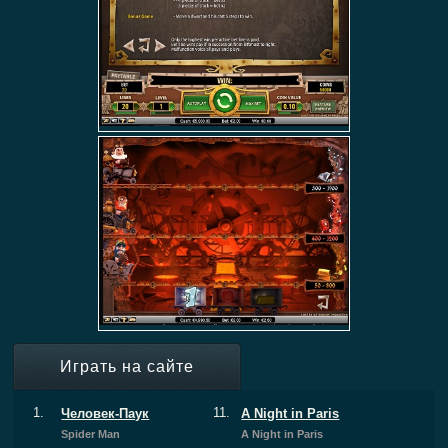
Играть на сайте
1.
11.
Человек-Паук
A Night in Paris
Spider Man
A Night in Paris