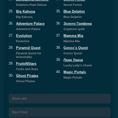
Dolphins Pearl Deluxe
Secret Forest
25.
35.
Big Kahuna
Blue Dolphin
Big Kahuna
Blue Dolphin
26.
36.
Adventure Palace
Золото Грифона
Adventure Palace
Gryphons gold
27.
37.
Evolution
Mamma Mia
Evolution
Mamma Mia
28.
38.
Pyramid Quest
Gonzo`s Quest
Pyramid Quest for
Gonzo Quest
Immortality
39.
Леди Удачи
29.
FruitsNStars
Lucky Lady’s Charm
Fruits and Stars
40.
Magic Portals
30.
Ghost Pirates
Magic Portals
Ghost Pirates