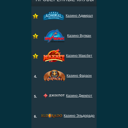
Казино Адмирал
1
Казино Вулкан
2
Казино Максбет
3
Казино Фараон
4.
Казино Джекпот
5.
Казино Эльдорадо
6.