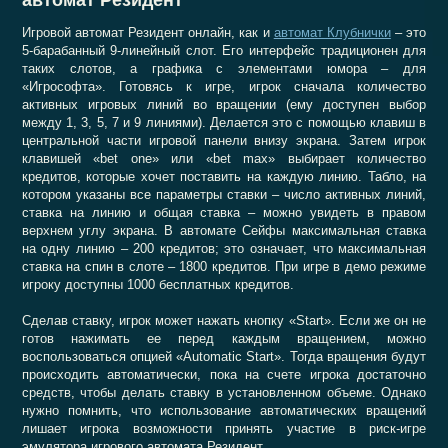
автомат Резидент
Игровой автомат Резидент онлайн, как и
автомат Клубнички
– это
5-барабанный 9-линейный слот. Его интерфейс традиционен для
таких слотов, а графика с элементами юмора – для
«Игрософта». Готовясь к игре, игрок сначала количество
активных игровых линий во вращении (ему доступен выбор
между 1, 3, 5, 7 и 9 линиями). Делается это с помощью клавиш в
центральной части игровой панели внизу экрана. Затем игрок
клавишей «bet one» или «bet max» выбирает количество
кредитов, которые хочет поставить на каждую линию. Табло, на
котором указаны все параметры ставки – число активных линий,
ставка на линию и общая ставка – можно увидеть в правом
верхнем углу экрана. В автомате Сейфы максимальная ставка
на одну линию – 200 кредитов; это означает, что максимальная
ставка на спин в слоте – 1800 кредитов. При игре в демо режиме
игроку доступны 1000 бесплатных кредитов.
Сделав ставку, игрок может нажать кнопку «Start». Если же он не
готов нажимать ее перед каждым вращением, можно
воспользоваться опцией «Automatic Start». Тогда вращения будут
происходить автоматически, пока на счете игрока достаточно
средств, чтобы делать ставку в установленном объеме. Однако
нужно помнить, что использование автоматических вращений
лишает игрока возможности принять участие в риск-игре
эмулятора игрового автомата Резидент.