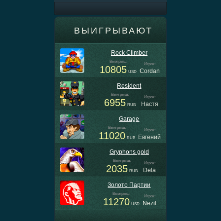
ВЫИГРЫВАЮТ
Rock Climber
Выигрыш:
Игрок:
10805
Cordan
USD
Resident
Выигрыш:
Игрок:
6955
Настя
RUB
Garage
Выигрыш:
Игрок:
11020
Евгений
RUB
Gryphons gold
Выигрыш:
Игрок:
2035
Dela
RUB
Золото Партии
Выигрыш:
Игрок:
11270
Nezil
USD
Oliver`s Bar
Выигрыш: