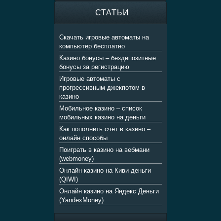
Выигрыш:
СТАТЬИ
Игрок:
2390
Gavin
RUB
Champagne
Скачать игровые автоматы на
Выигрыш:
Игрок:
компьютер бесплатно
3775
Настя
RUB
Казино бонусы – бездепозитные
Just Jewels
бонусы за регистрацию
Выигрыш:
Игрок:
Игровые автоматы с
6505
Настя
RUB
прогрессивным джекпотом в
казино
King of Cards
Мобильное казино – список
Выигрыш:
Игрок:
3000
мобильных казино на деньги
Максим
USD
Как пополнить счет в казино –
Lucky Lady’s Charm Deluxe
онлайн способы
Выигрыш:
Игрок:
3430
Поиграть в казино на вебмани
Евгений
RUB
(webmoney)
Magic Money
Онлайн казино на Киви деньги
Выигрыш:
Игрок:
(QIWI)
3285
Juk
RUB
Онлайн казино на Яндекс Деньги
Marco Polo
(YandexMoney)
Выигрыш:
Игрок:
5370
Mogami
RUB