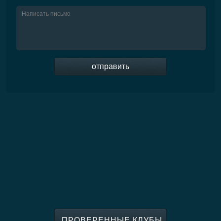
отправить
ПРОВЕРЕННЫЕ КЛУБЫ