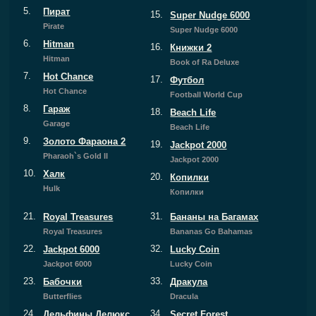
5.
Пират
15.
Super Nudge 6000
Pirate
Super Nudge 6000
6.
Hitman
16.
Книжки 2
Hitman
Book of Ra Deluxe
7.
Hot Chance
17.
Футбол
Hot Chance
Football World Cup
8.
Гараж
18.
Beach Life
Garage
Beach Life
9.
Золото Фараона 2
19.
Jackpot 2000
Pharaoh`s Gold II
Jackpot 2000
10.
Халк
20.
Копилки
Hulk
Копилки
21.
31.
Royal Treasures
Бананы на Багамах
Royal Treasures
Bananas Go Bahamas
22.
32.
Jackpot 6000
Lucky Coin
Jackpot 6000
Lucky Coin
23.
33.
Бабочки
Дракула
Butterflies
Dracula
24.
34.
Дельфины Делюкс
Secret Forest