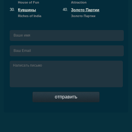
House of Fun
Attraction
30.
40.
Кувшины
Золото Партии
Riches of India
Золото Партии
отправить