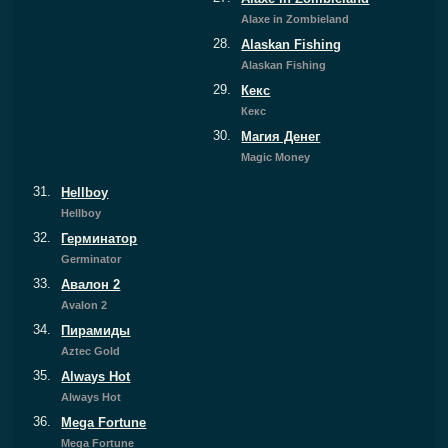
Alaxe in Zombieland
28.
Alaskan Fishing
Alaskan Fishing
29.
Кекс
Кекс
30.
Магия Денег
Magic Money
31.
Hellboy
Hellboy
32.
Герминатор
Germinator
33.
Авалон 2
Avalon 2
34.
Пирамиды
Aztec Gold
35.
Always Hot
Always Hot
36.
Mega Fortune
Mega Fortune