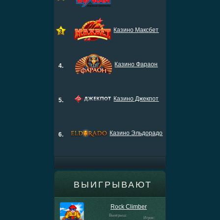
Казино Максбет
3
Казино Фараон
4.
Казино Джекпот
5.
Казино Эльдорадо
6.
ВЫИГРЫВАЮТ
Rock Climber
Выигрыш:
Игрок:
2130
Cordan
RUB