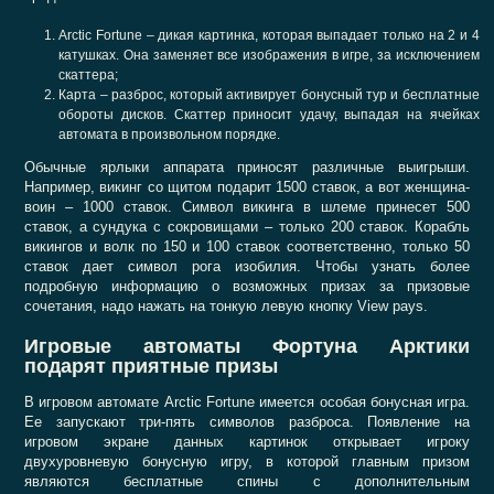
Arctic Fortune – дикая картинка, которая выпадает только на 2 и 4
катушках. Она заменяет все изображения в игре, за исключением
скаттера;
Карта – разброс, который активирует бонусный тур и бесплатные
обороты дисков. Скаттер приносит удачу, выпадая на ячейках
автомата в произвольном порядке.
Обычные ярлыки аппарата приносят различные выигрыши.
Например, викинг со щитом подарит 1500 ставок, а вот женщина-
воин – 1000 ставок. Символ викинга в шлеме принесет 500
ставок, а сундука с сокровищами – только 200 ставок. Корабль
викингов и волк по 150 и 100 ставок соответственно, только 50
ставок дает символ рога изобилия. Чтобы узнать более
подробную информацию о возможных призах за призовые
сочетания, надо нажать на тонкую левую кнопку View pays.
Игровые автоматы Фортуна Арктики
подарят приятные призы
В игровом автомате Arctic Fortune имеется особая бонусная игра.
Ее запускают три-пять символов разброса. Появление на
игровом экране данных картинок открывает игроку
двухуровневую бонусную игру, в которой главным призом
являются бесплатные спины с дополнительным