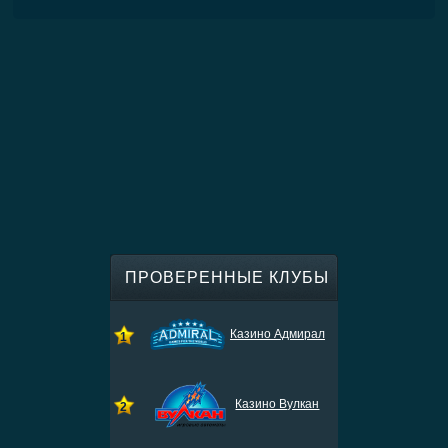
ПРОВЕРЕННЫЕ КЛУБЫ
Казино Адмирал
1
Казино Вулкан
2