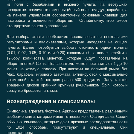
из поля с барабанами и нижнего пульта. На вертушках
вращаются различные символы (белый волк, сундук, корабль), а
на панели управления сосредоточены основные клавиши для
настройки и включения оборотов. Онлайн-симулятор имеет
стандартную панель управления.
Для выбора ставки необходимо воспользоваться несколькими
регуляторами и включателями, которые находятся на общем
пульте. Далее потребуется выбрать стоимость одной монеты
(0.01, 0.02, 0.05, 0.10 или 0.20) кнопками +/-, а после перейти к
выбору количества монеток, которые будут поставлены на
оборот кнопкой Coins. Пользователь может поставить от 1 до 10
монет на каждую полоску. При нажатии на большой рычаг Bet
Max, барабаны игрового автомата активируются с максимально
возможной ставкой, которая равна 500 кредитам. Запускаются
вращения дисков крайним крупным рубильником Spin, который
сразу же бросается в глаза.
Вознаграждения и спецсимволы
Символика агрегата Фортуна Арктики представлена различными
изображениями, которые имеют отношение к Скандинавии. Среди
обычных символов, которые дают призовые последовательности
по 1024 способам, присутствуют и специальные. Они
представлены: