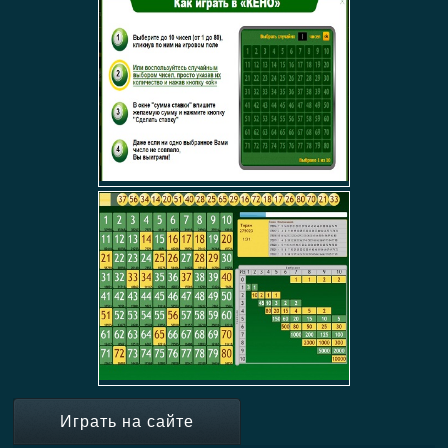
Играть на сайте