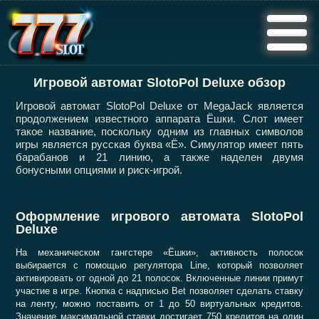
Игровой автомат SlotoPol Deluxe обзор
Игровой автомат SlotoРol Deluxe от MegaJack является
продолжением известного аппарата Ёшки. Слот имеет
такое название, поскольку одним из главных символов
игры является русская буква «Ё». Симулятор имеет пять
барабанов и 21 линию, а также наделен двумя
бонусными опциями и риск-игрой.
Оформление игрового автомата SlotoPol
Deluxe
На механическом гангстере «Ёшки», активность полосок
выбирается с помощью регулятора Line, который позволяет
активировать от одной до 21 полосок. Включенные линии примут
участие в игре. Кнопка с надписью Bet позволяет сделать ставку
на ленту, можно поставить от 1 до 50 виртуальных кредитов.
Значение максимальной ставки достигает 750 кредитов на один