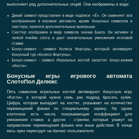
выполняют ряд дополнительных опций. Они изображены в виде:
Дикий символ представлен в виде надписи: «Ё». Он заменяет все
изображения в игровом автомате, кроме бонусных символов и
скаттера, принося дополнительные выигрыши.
Скаттер изображен в виде символа значка Бакса. Он активен в
любой ячейке слота и дает значительные умножения итоговой
ставки.
Бонус-символ - символ Колеса Фортуны, который активирует
бонусный тур «Колесо Фортуны».
Бонус-символ - символ Игральных костей запустит бонус-режим
«Кости».
Бонусные игры игрового автомата
СлотоПол Делюкс
Пять символов игральных костей активируют бонусную игру
«Кости», в которой нужно семь раз подряд бросать кубик.
Цифра, которая выпадает на костях, указывает на количество
перемещений фишки по специальному экрану. На одних
клеточках есть числа, показывающие коэффициент для
умножения ставки, а других - стрелки, которые укажут на
направление перемещения фишки или иные действия. В конце
весь приз переходит на баланс пользователя.