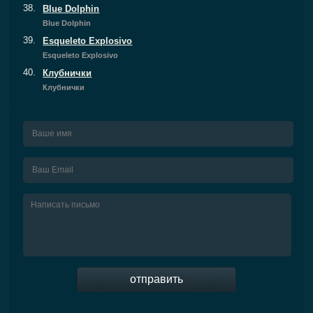
38.
Blue Dolphin
Blue Dolphin
39.
Esqueleto Explosivo
Esqueleto Explosivo
40.
Клубнички
Клубнички
отправить