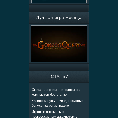
Выигрыш:
Игрок:
10090
Влад
RUB
The Money Game
Лучшая игра месяца
Выигрыш:
Игрок:
7585
Розалия
USD
Pharaoh`s Gold II
Выигрыш:
Игрок:
7825
Максим
USD
Lucky Lady’s Charm
Выигрыш:
Игрок:
4325
Papa
RUB
Queen of Hearts
Выигрыш:
СТАТЬИ
Игрок:
8350
Mogami
USD
Champagne
Скачать игровые автоматы на
Выигрыш:
Игрок:
компьютер бесплатно
4080
Shak
USD
Казино бонусы – бездепозитные
Just Jewels
бонусы за регистрацию
Выигрыш:
Игровые автоматы с
Игрок:
8400
Максим
RUB
прогрессивным джекпотом в