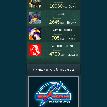
10980
Gavin
USD
Garage
Выигрыш:
Игрок:
2645
Bodwyn
RUB
Gryphons gold
Выигрыш:
Игрок:
705
Настя
RUB
Золото Партии
Выигрыш:
Игрок:
4750
Максим
USD
Oliver`s Bar
Выигрыш:
Игрок:
10080
Розалия
USD
Лучший клуб месяца
Columbus
Выигрыш:
Игрок:
7825
Евгений
RUB
Bananas Go Bahamas
Выигрыш:
Игрок:
9670
Влад
USD
Sharky