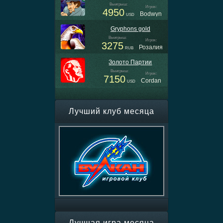
Выигрыш:
Игрок:
4950
Bodwyn
USD
Gryphons gold
Выигрыш:
Игрок:
3275
Розалия
RUB
Золото Партии
Выигрыш:
Игрок:
7150
Cordan
USD
Oliver`s Bar
Выигрыш:
Игрок:
1280
Лучший клуб месяца
Cap
USD
Columbus
Выигрыш:
Игрок:
10825
Moogugar
RUB
Bananas Go Bahamas
Выигрыш:
Игрок:
10330
Gavin
RUB
Sharky
Выигрыш:
Игрок:
9710
Евгений
RUB
Лучшая игра месяца