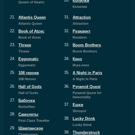
20.
Копилки
Queen of Hearts
Копилки
21.
31.
Atlantis Queen
Attraction
Atlantis Queen
Attraction
22.
32.
Book of Atzec
Резидент
Book of Atzec
Resident
23.
33.
Threee
Boom Brothers
Threee
Boom Brothers
24.
34.
Eggomatic
Кено
Eggomatic
Игра кено
25.
35.
108 героев
A Night in Paris
108 Heroes
A Night in Paris
26.
36.
Hall of Gods
Pyramid Quest
Hall of Gods
Pyramid Quest for
Immortality
27.
Бабочки
37.
Ешки
Butterflies
Slotopol
28.
Самолеты
38.
Lucky Drink
First Class Traveller
Lucky Drink
29.
Шампанское
39.
Thunderstruck
Champagne