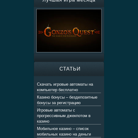
The Money Game
Выигрыш:
Игрок:
8835
Розалия
USD
Pharaoh`s Gold II
Выигрыш:
Игрок:
3935
Влад
RUB
Lucky Lady’s Charm
Выигрыш:
Игрок:
8945
Gavin
RUB
Queen of Hearts
СТАТЬИ
Выигрыш:
Игрок:
5115
Bodwyn
RUB
Скачать игровые автоматы на
Champagne
компьютер бесплатно
Выигрыш:
Игрок:
11540
Nezil
USD
Казино бонусы – бездепозитные
бонусы за регистрацию
Just Jewels
Игровые автоматы с
Выигрыш:
Игрок:
8080
прогрессивным джекпотом в
Cap
USD
казино
King of Cards
Мобильное казино – список
Выигрыш:
Игрок:
мобильных казино на деньги
9590
Чеслав
RUB