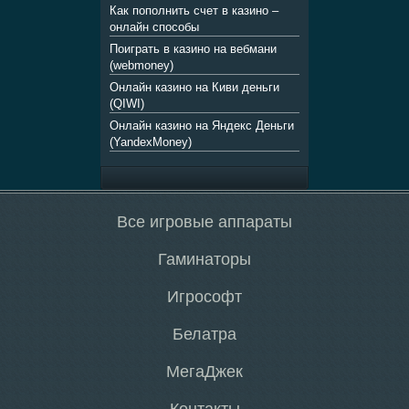
Как пополнить счет в казино –
Lucky Lady’s Charm Deluxe
онлайн способы
Выигрыш:
Игрок:
Поиграть в казино на вебмани
360
Cap
USD
(webmoney)
Magic Money
Онлайн казино на Киви деньги
(QIWI)
Выигрыш:
Игрок:
8290
Moogugar
RUB
Онлайн казино на Яндекс Деньги
(YandexMoney)
Marco Polo
Выигрыш:
Игрок:
6495
Влад
RUB
venetian carnival
Все игровые аппараты
Выигрыш:
Игрок:
8625
Влад
RUB
Гаминаторы
Alcatraz
Выигрыш:
Игрок:
Игрософт
9210
Bodwyn
USD
Клубнички
Белатра
Выигрыш:
Игрок:
1735
Настя
USD
МегаДжек
Кекс
Контакты
Выигрыш: