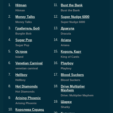
1.
11.
Hitman
Bust the Bank
Hitman
Bust the Bank
2.
12.
Money Talks
Super Nudge 6000
Money Talks
Super Nudge 6000
3.
13.
Грабитель Боб
Дракула
Burglin Bob
Dracula
4.
14.
Sugar Pop
Ariana
Sugar Pop
Ariana
5.
15.
Остров
Король Карт
Island
King of Cards
6.
16.
Venetian Carnival
Playboy
venetian carnival
Playboy
7.
17.
Hellboy
Blood Suckers
Hellboy
Blood Suckers
8.
18.
Hot Diamonds
Drive Multiplier
Mayhem
Hot Diamonds
Drive: Multiplier Mayhem
9.
Arising Phoenix
19.
Шарки
Arising Phoenix
Sharky
10.
Королева Сердец