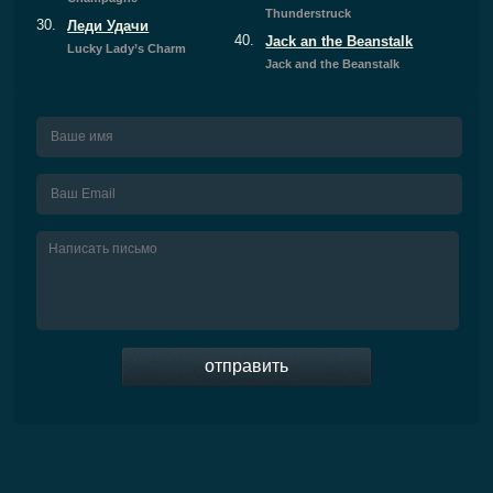
Thunderstruck
30.
Леди Удачи
40.
Jack an the Beanstalk
Lucky Lady’s Charm
Jack and the Beanstalk
отправить