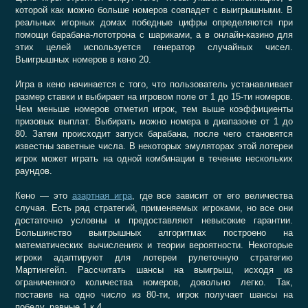
которой как можно больше номеров совпадет с выигрышными. В
реальных игорных домах победные цифры определяются при
помощи барабана-лототрона с шариками, а в онлайн-казино для
этих целей используется генератор случайных чисел.
Выигрышных номеров в кено 20.
Игра в кено начинается с того, что пользователь устанавливает
размер ставки и выбирает на игровом поле от 1 до 15-ти номеров.
Чем меньше номеров отметил игрок, тем выше коэффициенты
призовых выплат. Выбирать можно номера в диапазоне от 1 до
80. Затем происходит запуск барабана, после чего становятся
известны заветные числа. В некоторых эмуляторах этой лотереи
игрок может играть на одной комбинации в течение нескольких
раундов.
Кено — это
азартная игра
, где все зависит от его величества
случая. Есть ряд стратегий, применяемых игроками, но все они
достаточно условны и предоставляют невысокие гарантии.
Большинство выигрышных алгоритмах построено на
математических вычислениях и теории вероятности. Некоторые
игроки адаптируют для лотереи рулеточную стратегию
Мартингейл. Рассчитать шансы на выигрыш, исходя из
ограниченного количества номеров, довольно легко. Так,
поставив на одно число из 80-ти, игрок получает шансы на
победу, равные 1 к 4.