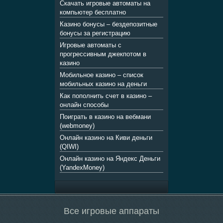
Champagne
Скачать игровые автоматы на
компьютер бесплатно
Выигрыш:
Игрок:
5225
Juk
RUB
Казино бонусы – бездепозитные
бонусы за регистрацию
Just Jewels
Игровые автоматы с
Выигрыш:
Игрок:
1495
прогрессивным джекпотом в
Burima
USD
казино
King of Cards
Мобильное казино – список
Выигрыш:
Игрок:
мобильных казино на деньги
3690
Moogugar
RUB
Как пополнить счет в казино –
Lucky Lady’s Charm Deluxe
онлайн способы
Выигрыш:
Игрок:
Поиграть в казино на вебмани
9160
Настя
RUB
(webmoney)
Magic Money
Онлайн казино на Киви деньги
Выигрыш:
(QIWI)
Игрок:
9820
USD
Онлайн казино на Яндекс Деньги
(YandexMoney)
Marco Polo
Выигрыш:
Игрок:
1865
Song
RUB
venetian carnival
Все игровые аппараты
Выигрыш:
Игрок:
7170
Чеслав
USD