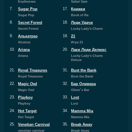
Клубнички
Safari Sam
7.
17.
Sugar Pop
Книжки
Sugar Pop
Book of Ra
8.
18.
Secret Forest
Леди Удачи
Secret Forest
Lucky Lady’s Charm
9.
19.
Алькатраз
21
Alcatraz
Игра 21
10.
20.
Ariana
Лаки Леди Делюкс
Ariana
Lucky Lady’s Charm
Deluxe
21.
31.
Royal Treasures
Bust the Bank
Royal Treasures
Bust the Bank
22.
32.
Magic Owl
Бар Оливера
Magic Owl
Oliver`s Bar
23.
33.
Playboy
Lost
Playboy
Lost
24.
34.
Hot Target
Mamma Mia
Hot Target
Mamma Mia
25.
35.
Venetian Carnival
Break Away
venetian carnival
Break Away