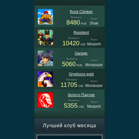
Rock Climber
Выигрыш:
Игрок:
8480
Shak
RUB
Resident
Выигрыш:
Игрок:
10420
Mogami
USD
Garage
Выигрыш:
Игрок:
5060
Moogugar
RUB
Gryphons gold
Выигрыш:
Игрок:
11705
Moogugar
USD
Золото Партии
Выигрыш:
Игрок:
5355
Mogami
USD
Oliver`s Bar
Выигрыш:
Игрок:
2475
Cerenar
Лучший клуб месяца
RUB
Columbus