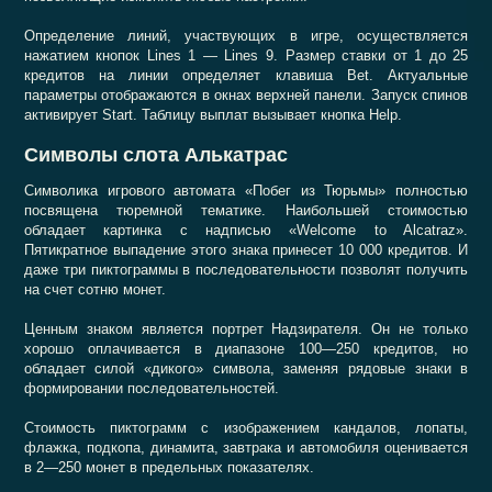
Определение линий, участвующих в игре, осуществляется
нажатием кнопок Lines 1 — Lines 9. Размер ставки от 1 до 25
кредитов на линии определяет клавиша Bet. Актуальные
параметры отображаются в окнах верхней панели. Запуск спинов
активирует Start. Таблицу выплат вызывает кнопка Help.
Символы слота Алькатрас
Символика игрового автомата «Побег из Тюрьмы» полностью
посвящена тюремной тематике. Наибольшей стоимостью
обладает картинка с надписью «Welcome to Alcatraz».
Пятикратное выпадение этого знака принесет 10 000 кредитов. И
даже три пиктограммы в последовательности позволят получить
на счет сотню монет.
Ценным знаком является портрет Надзирателя. Он не только
хорошо оплачивается в диапазоне 100—250 кредитов, но
обладает силой «дикого» символа, заменяя рядовые знаки в
формировании последовательностей.
Стоимость пиктограмм с изображением кандалов, лопаты,
флажка, подкопа, динамита, завтрака и автомобиля оценивается
в 2—250 монет в предельных показателях.