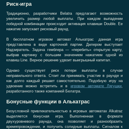
Риск-игра
Традиционно, разработчики Belatra предлагают возможность
увеличить размер любой выплаты. При каждом выпадении
победной комбинации происходит активация клавиши Double. Ее
нажатие запускает рисковый раунд.
В бесплатном игровом автомат Алькатрас данная игра
представлена в виде карточной партии. Дилером выступает
Надзиратель. Задача гемблера — «перебить» открытую карту,
выбрав картинку с большим значением нажатием одной из
клавиш Line. Верное решение удвоит выигрышный капитал.
Однако существует риск потери выплаты в случае
неправильного ответа. Стоит ли принимать участие в раунде и
как долго каждый решает самостоятельно. Подобную игру на
удвоение можно встретить и в
игровом автомате Лягушки
,
разработанного также компанией Белатра.
Бонусные функции в Алькатрас
Безусловной привлекательностью в игровых автоматах Alkatraz
выделяется бонусная игра. Выполненная в формате
двухуровневого раунда, она позволяет и разнообразить
времяпровождение, и получить солидные выплаты. Сигналом к