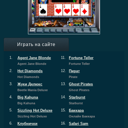
Играть на сайте
1.
11.
Agent Jane Blonde
Fortune Teller
Agent Jane Blonde
Fortune Teller
2.
12.
Hot Diamonds
Пират
Hot Diamonds
Pirate
3.
13.
Жуки Делюкс
Ghost Pirates
Beetle Mania Deluxe
Ghost Pirates
4.
14.
Big Kahuna
Starburst
Big Kahuna
Starburst
5.
15.
Sizzling Hot Deluxe
Баккара
Sizzling Hot Deluxe
Онлайн Баккара
6.
16.
Клубнички
Safari Sam