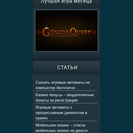
Лучшая игра месяца
The Money Game
Выигрыш:
Игрок:
2630
Cap
USD
Pharaoh`s Gold II
Выигрыш:
Игрок:
8375
Bodwyn
RUB
Lucky Lady’s Charm
Выигрыш:
Игрок:
5760
Cordan
RUB
Queen of Hearts
Выигрыш:
СТАТЬИ
Игрок:
6915
Moogugar
RUB
Champagne
Скачать игровые автоматы на
Выигрыш:
компьютер бесплатно
Игрок:
11275
Nezil
RUB
Казино бонусы – бездепозитные
бонусы за регистрацию
Just Jewels
Выигрыш:
Игровые автоматы с
Игрок:
1720
Burima
RUB
прогрессивным джекпотом в
казино
King of Cards
Мобильное казино – список
Выигрыш:
Игрок:
11470
мобильных казино на деньги
Spell
RUB