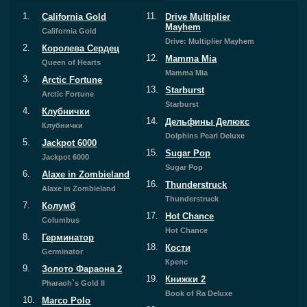
1.
11.
California Gold
Drive Multiplier
Mayhem
California Gold
Drive: Multiplier Mayhem
2.
Королева Сердец
12.
Mamma Mia
Queen of Hearts
Mamma Mia
3.
Arctic Fortune
13.
Starburst
Arctic Fortune
Starburst
4.
Клубнички
14.
Дельфины Делюкс
Клубнички
Dolphins Pearl Deluxe
5.
Jackpot 6000
15.
Sugar Pop
Jackpot 6000
Sugar Pop
6.
Alaxe in Zombieland
16.
Thunderstruck
Alaxe in Zombieland
Thunderstruck
7.
Колумб
17.
Hot Chance
Columbus
Hot Chance
8.
Герминатор
18.
Кости
Germinator
Крепс
9.
Золото Фараона 2
19.
Книжки 2
Pharaoh`s Gold II
Book of Ra Deluxe
10.
Marco Polo