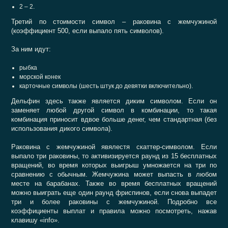
2 – 2.
Третий по стоимости символ – раковина с жемчужиной
(коэффициент 500, если выпало пять символов).
За ним идут:
рыбка
морской конек
карточные символы (шесть штук до девятки включительно).
Дельфин здесь также является диким символом. Если он
заменяет любой другой символ в комбинации, то такая
комбинация приносит вдвое больше денег, чем стандартная (без
использования дикого символа).
Раковина с жемчужиной явялестя скаттер-символом. Если
выпало три раковины, то активизируется раунд из 15 бесплатных
вращений, во время которых выигрыш умножается на три по
сравнению с обычным. Жемчужина может выпасть в любом
месте на барабанах. Также во время бесплатных вращений
можно выиграть еще один раунд фриспинов, если снова выпадет
три и более раковины с жемчужиной. Подробно все
коэффициенты выплат и правила можно посмотреть, нажав
клавишу «info».