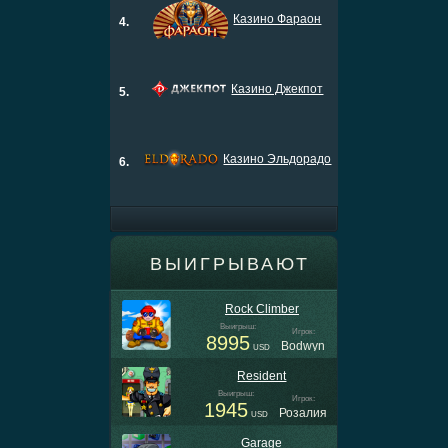
Казино Фараон
4.
Казино Джекпот
5.
Казино Эльдорадо
6.
ВЫИГРЫВАЮТ
Rock Climber
Выигрыш:
Игрок:
8995
Bodwyn
USD
Resident
Выигрыш:
Игрок:
1945
Розалия
USD
Garage
Выигрыш: