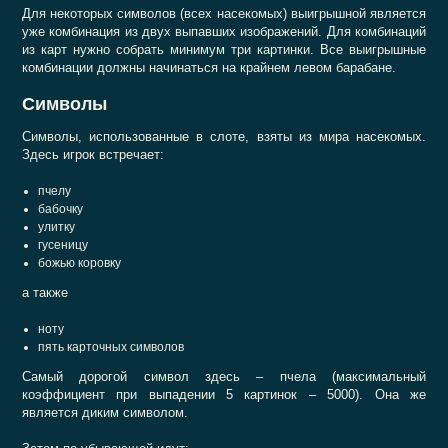
Для некоторых символов (всех насекомых) выигрышной является
уже комбинация из двух выпавших изображений. Для комбинаций
из карт нужно собрать минимум три картинки. Все выигрышные
комбинации должны начинаться на крайнем левом барабане.
Символы
Символы, использованные в слоте, взяты из мира насекомых.
Здесь игрок встречает:
пчелу
бабочку
улитку
гусеницу
божью коровку
а также
ноту
пять карточных символов
Самый дорогой символ здесь – пчела (максимальный
коэффициент при выпадении 5 картинок – 5000). Она же
является диким символом.