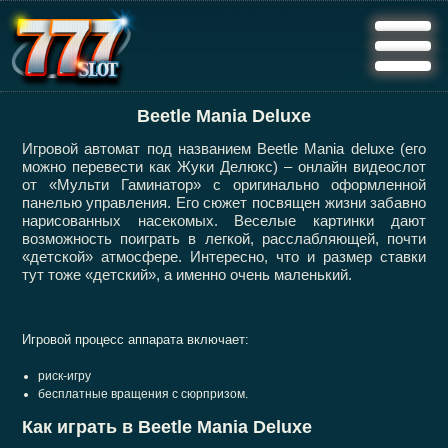
Beetle Mania Deluxe
Игровой автомат под названием Beetle Mania deluxe (его
можно перевести как Жуки Делюкс) – онлайн видеослот
от «Мульти Гаминатор» с оригинально оформленной
панелью управления. Его сюжет посвящен жизни забавно
нарисованных насекомых. Веселые картинки дают
возможность поиграть в легкой, расслабляющей, почти
«детской» атмосфере. Интересно, что и размер ставки
тут тоже «детский», а именно очень маленький.
Игровой процесс аппарата включает:
риск-игру
бесплатные вращения с сюрпризом.
Как играть в Beetle Mania Deluxe