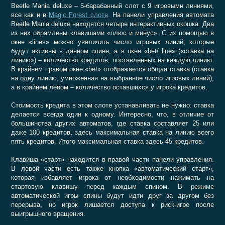
Beetle Mania deluxe – 5-барабанный слот с 9 игровыми линиями,
все как и в
Magic Forest слоте
. На панели управления автомата
Beetle Mania deluxe находятся четыре интерактивных окошка. Два
из них обрамлены клавишами «плюс и минус». С их помощью в
окне «lines» можно увеличить число игровых линий, которые
будут активны в данном спине, а в окне «bet/ line» («ставка на
линию») – количество кредитов, поставленных на каждую линию.
В крайнем правом окне «bet» отображается общая ставка (ставка
на одну линию, умноженная на выбранное число игровых линий),
а в крайнем левом – количество оставшихся у игрока кредитов.
Стоимость кредита в этом слоте устанавливать не нужно: ставка
делается всегда один к одному. Интересно, что, в отличие от
большинства других автоматов, где ставка составляет 25 или
даже 100 кредитов, здесь максимальная ставка на линию всего
пять кредитов. Итого максимальная ставка здесь 45 кредитов.
Клавиша «старт» находится в правой части панели управления.
В левой части есть также кнопка «автоматический старт»,
которая избавляет игрока от необходимости нажимать на
стартовую клавишу перед каждым спином. В режиме
автоматической игры спины будут идти друг за другом без
перерыва, но игрок лишается доступа к риск-игре после
выигрышного вращения.