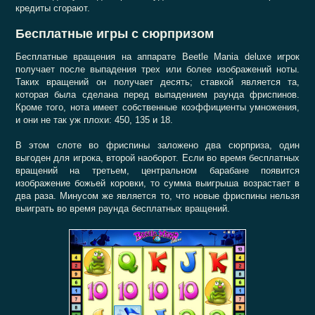
кредиты сгорают.
Бесплатные игры с сюрпризом
Бесплатные вращения на аппарате Beetle Mania deluxe игрок
получает после выпадения трех или более изображений ноты.
Таких вращений он получает десять; ставкой является та,
которая была сделана перед выпадением раунда фриспинов.
Кроме того, нота имеет собственные коэффициенты умножения,
и они не так уж плохи: 450, 135 и 18.
В этом слоте во фриспины заложено два сюрприза, один
выгоден для игрока, второй наоборот. Если во время бесплатных
вращений на третьем, центральном барабане появится
изображение божьей коровки, то сумма выигрыша возрастает в
два раза. Минусом же является то, что новые фриспины нельзя
выиграть во время раунда бесплатных вращений.