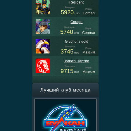
Выигрыш:
Игрок:
5920
Cordan
USD
Garage
Выигрыш:
Игрок:
5740
Cerenar
USD
Gryphons gold
Выигрыш:
Игрок:
3745
Максим
RUB
Золото Партии
Выигрыш:
Игрок:
9715
Максим
RUB
Oliver`s Bar
Выигрыш:
Игрок:
3615
Cordan
USD
Лучший клуб месяца
Columbus
Выигрыш:
Игрок:
1300
Spell
RUB
Bananas Go Bahamas
Выигрыш:
Игрок:
7370
Papa
RUB