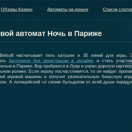
Обзоры Казино
Автоматы на деньги
Список слото
гровой автомат Ночь в Париже
 Betsoft насчитывает пять катушек и 30 линий для игры. 
рать
бесплатно без регистрации в онлайне
и стать участни
ночью в Париже. Вор пробрался в Лувр и украл дорогую картину
ьном ролике. Если игроку посчастливится, то он найдет пропа
оей игровой машины и получит увлекательную бонусную игр
ок. А полицейский со своим бульдогом от всей души пораду