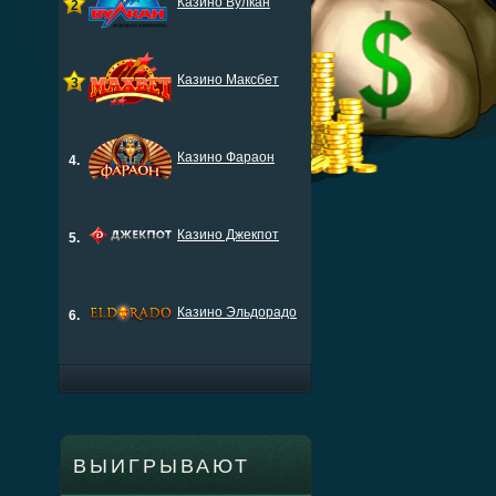
Казино Вулкан
2
Казино Максбет
3
Казино Фараон
4.
Казино Джекпот
5.
Казино Эльдорадо
6.
ВЫИГРЫВАЮТ