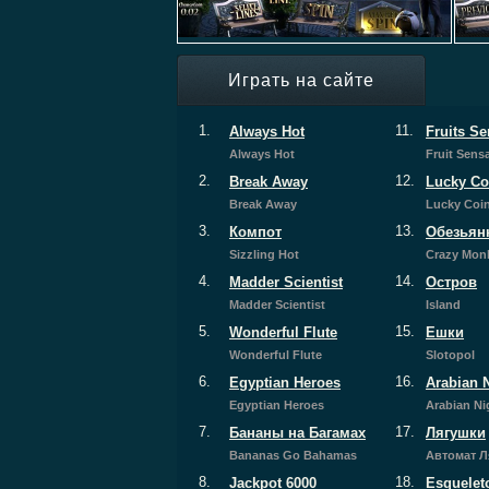
Attraction
Играть на сайте
Threee
1.
11.
Always Hot
Fruits Se
Always Hot
Fruit Sens
2.
12.
Break Away
Lucky Co
Alaxe in Zombieland
Break Away
Lucky Coi
3.
13.
Компот
Обезьян
Крепс
Sizzling Hot
Crazy Mon
4.
14.
Madder Scientist
Остров
Madder Scientist
Island
Fruit Sensation
5.
15.
Wonderful Flute
Ешки
Wonderful Flute
Slotopol
6.
16.
Egyptian Heroes
Arabian 
Pharaoh`s Gold II
Egyptian Heroes
Arabian Ni
7.
17.
Бананы на Багамах
Лягушки
Bananas Go Bahamas
Автомат Л
Игра кено
8.
18.
Jackpot 6000
Esquelet