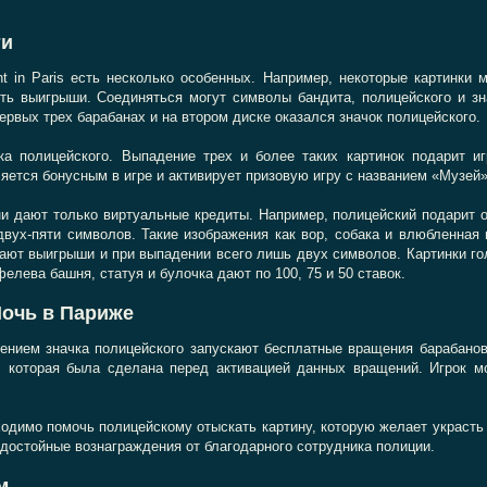
ти
t in Paris есть несколько особенных. Например, некоторые картинки м
ть выигрыши. Соединяться могут символы бандита, полицейского и зн
ервых трех барабанах и на втором диске оказался значок полицейского.
ка полицейского. Выпадение трех и более таких картинок подарит иг
яется бонусным в игре и активирует призовую игру с названием «Музей»
ни дают только виртуальные кредиты. Например, полицейский подарит о
двух-пяти символов. Такие изображения как вор, собака и влюбленная 
 дают выигрыши и при выпадении всего лишь двух символов. Картинки го
фелева башня, статуя и булочка дают по 100, 75 и 50 ставок.
Ночь в Париже
ением значка полицейского запускают бесплатные вращения барабанов
, которая была сделана перед активацией данных вращений. Игрок м
одимо помочь полицейскому отыскать картину, которую желает украсть 
 достойные вознаграждения от благодарного сотрудника полиции.
м