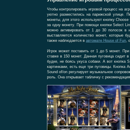
Чтобы контролировать игровой процесс на агре
Riches of India
уютно разместились на парижской улице. П
монеты, для этого используют кнопку Choose C
за одну монету. При помощи кнопки Select Li
можно активировать от 1 до 30 полосок в и
Eye of Ra
выставляется количество монет, которые б
также наблюдается в
автомате House of Fun
, 
Beach Life
Игрок может поставить от 1 до 5 монет. Пр
ставке в 150 монет. Данная пуговица сидит 
будке, не боясь укуса собаки. А вот кнопка 
картинками, есть еще три пуговицы. Кнопка 
Crazy Monkey
Sound of/on регулирует музыкальное сопрово
роль. Она открывает табличку с рекомендация
Sugar Pop
Wild Shark
Magic Money