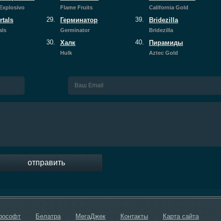
Explosivo
Flame Fruits
California Gold
29.
39.
rtals
Герминатор
Bridezilla
als
Germinator
Bridezilla
30.
40.
Халк
Пирамиды
Hulk
Aztec Gold
отправить
рософт
Белатра
МегаДжек
Контакты
Карта сайта