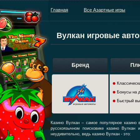
Главная
Все Азартные игры
Вулкан игровые авто
Бренд
Пл
Классическ
Бонусы на 
Быстрый вы
Казино Вулкан – самое популярное казино 
русскоязычном поисковике казино Вулкан 
неудивительно, ведь казино Вулкан - это: