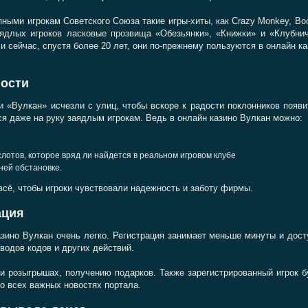
ными игрокам Советского Союза такие игры-хиты, как Crazy Monkey, Boo
заядлых игроков ласковые прозвища «Обезьянки», «Книжки» и «Клубнич
 и сейчас, спустя более 20 лет, они по-прежнему пользуются в онлайн к
ности
и «Вулкан» исчезли с улиц, чтобы вскоре к радости поклонников появи
лся даже на руку заядлым игрокам. Ведь в онлайн казино Вулкан можно:
слотов, которое вряд ли найдется в реальном игровом клубе
ней обстановке.
всё, чтобы игроки чувствовали надежность и заботу фирмы.
ация
зино Вулкан очень легко. Регистрация занимает меньше минуты и дост
водов кодов и других действий.
 и розыгрышах, получению подарков. Также зарегистрированный игрок б
о всех важных новостях портала.