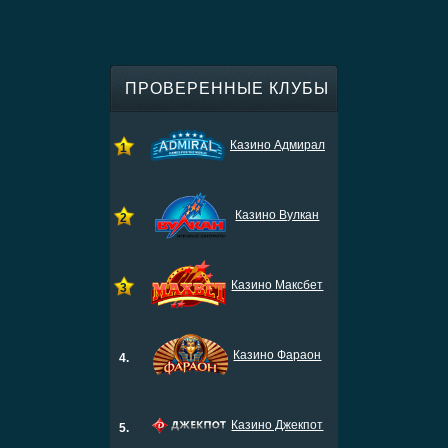
ПРОВЕРЕННЫЕ КЛУБЫ
Казино Адмирал
1
Казино Вулкан
2
Казино Максбет
3
Казино Фараон
4.
Казино Джекпот
5.