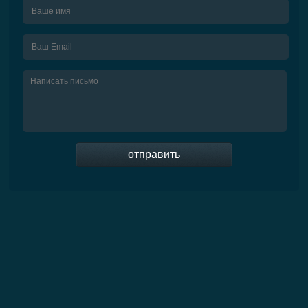
отправить