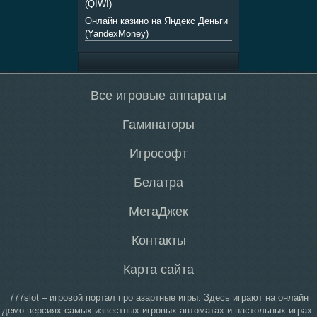
(QIWI)
Выигрыш:
Игрок:
7195
Shak
USD
Онлайн казино на Яндекс Деньги
(YandexMoney)
Marco Polo
Выигрыш:
Игрок:
3175
Чеслав
USD
venetian carnival
Все игровые аппараты
Выигрыш:
Игрок:
8025
Cap
RUB
Гаминаторы
Alcatraz
Выигрыш:
Игрок:
Игрософт
9115
Juk
USD
Клубнички
Белатра
Выигрыш:
Игрок:
10955
Влад
USD
МегаДжек
Кекс
Контакты
Выигрыш:
Игрок:
3850
Juk
RUB
Карта сайта
Автомат Лягушки
Выигрыш:
Игрок:
11705
777slot – игровой портал про азартные игры. Здесь играют на онлайн
Bodwyn
USD
демо версиях самых известных игровых автоматах и настольных играх.