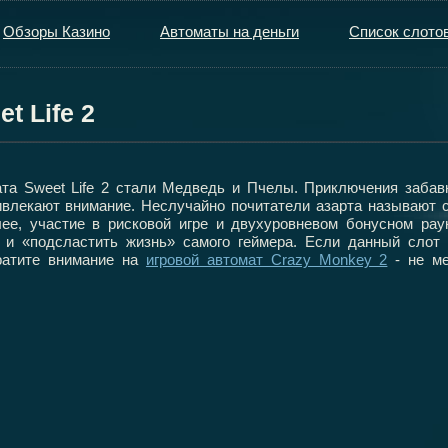
Обзоры Казино
Автоматы на деньги
Список слото
t Life 2
та Sweet Life 2 стали Медведь и Пчелы. Приключения забав
влекают внимание. Неслучайно почитатели азарта называют 
е, участие в рисковой игре и двухуровневом бонусном рау
 и «подсластить жизнь» самого геймера. Если данный слот
ратите внимание на
игровой автомат Crazy Monkey 2
- не м