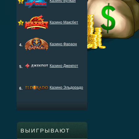
Казино Вулкан
2
Казино Максбет
3
Казино Фараон
4.
Казино Джекпот
5.
Казино Эльдорадо
6.
ВЫИГРЫВАЮТ