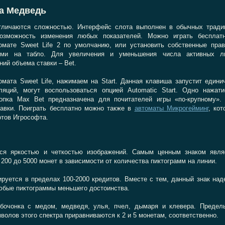
та Медведь
тличаются сложностью. Интерфейс слота выполнен в обычных тради
 возможность изменения любых показателей. Можно играть бесплат
мате Sweet Life 2 по умолчанию, или установить собственные прав
ыми на табло. Для увеличения и уменьшения числа активных л
ний объема ставки – Bet.
мата Sweet Life, нажимаем на Start. Данная клавиша запустит едини
яций, могут воспользоваться опцией Automatic Start. Одно нажати
опка Max Bet предназначена для почитателей игры «по-крупному».
авки. Поиграть бесплатно можно также в
автоматы Микрогейминг
, кот
отов Игрософта.
ся яркостью и четкостью изображений. Самым ценным знаком явля
т 200 до 5000 монет в зависимости от количества пиктограмм на линии.
руется в пределах 100-2000 кредитов. Вместе с тем, данный знак над
юбые пиктограммы меньшего достоинства.
бочонка с медом, медведя, улья, пчел, дымаря и клевера. Предел
олов этого спектра приравниваются к 2 и 5 монетам, соответственно.