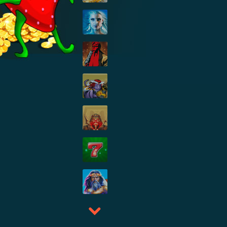
Ariana
Hellboy
Mega Moolah
Egyptian Heroes
Fruits and Stars
Age of the Gods
Magic Money