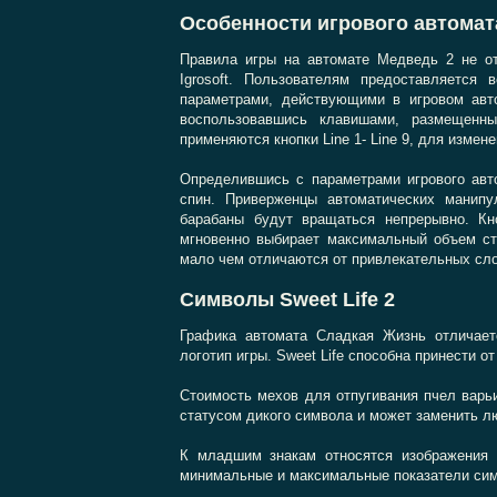
Особенности игрового автома
Bullseye
Правила игры на автомате Медведь 2 не о
Igrosoft. Пользователям предоставляется
параметрами, действующими в игровом авто
Break Away
воспользовавшись клавишами, размещенн
применяются кнопки Line 1- Line 9, для измене
Определившись с параметрами игрового авто
Alaxe in Zombieland
спин. Приверженцы автоматических манипул
барабаны будут вращаться непрерывно. Кн
мгновенно выбирает максимальный объем ст
Hall of Gods
мало чем отличаются от привлекательных сл
Символы Sweet Life 2
Oliver`s Bar
Графика автомата Сладкая Жизнь отличает
логотип игры. Sweet Life способна принести о
Resident 2
Стоимость мехов для отпугивания пчел варьи
статусом дикого символа и может заменить л
К младшим знакам относятся изображения 
Germinator
минимальные и максимальные показатели симв