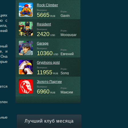
Rock Climber
Выигрыш:
Игрок:
5665
циях
Gavin
RUB
но с
Resident
ила,
Выигрыш:
иний
Игрок:
2420
Moogugar
USD
Garage
чный
Выигрыш:
Игрок:
е, и
10360
Евгений
USD
 Она
орые
Gryphons gold
Выигрыш:
Игрок:
11955
Song
RUB
Золото Партии
ется
Выигрыш:
Игрок:
6960
Максим
RUB
Oliver`s Bar
елен
Выигрыш:
Игрок:
6750
Cerenar
USD
ьные
Columbus
Лучший клуб месяца
Выигрыш:
Игрок: