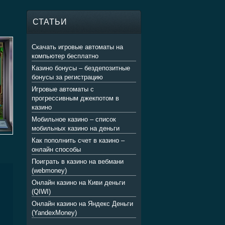
Выигрыш:
Игрок:
4285
Shak
RUB
СТАТЬИ
Just Jewels
Выигрыш:
Игрок:
5135
Скачать игровые автоматы на
Mogami
USD
компьютер бесплатно
King of Cards
Казино бонусы – бездепозитные
Выигрыш:
Игрок:
бонусы за регистрацию
11215
Juk
RUB
Игровые автоматы с
Lucky Lady’s Charm Deluxe
прогрессивным джекпотом в
казино
Выигрыш:
Игрок:
415
Чеслав
USD
Мобильное казино – список
мобильных казино на деньги
Magic Money
Как пополнить счет в казино –
Выигрыш:
Игрок:
6690
онлайн способы
Максим
USD
Поиграть в казино на вебмани
Marco Polo
(webmoney)
Выигрыш:
Игрок:
8260
Онлайн казино на Киви деньги
Евгений
USD
(QIWI)
venetian carnival
Онлайн казино на Яндекс Деньги
Выигрыш:
Игрок:
(YandexMoney)
9905
Shak
RUB