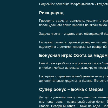
Подробное описание коэффициентов к каждому
Scarab Treasure
Риск-раунд
Проверить удачу и, возможно, увеличить раз
California Gold
после удачного спина вызовет на экран табло 
Задача игрока – угадать знак, обладающий б
Eggomatic
Но нужно помнить, данный раунд неслучайно
недоступна в режиме непрерывных вращений. 
Hitman
Бонусная игра: Охота за медом
Силой знака разброса в игровом автомате Swe
в любых ячейках автомата, активируют первый
Fruitilicious
На экране открывается изображение пяти ул
дополнительные кредиты на баланс. Встреча 
Копилки
Супер бонус – Бочка с Медом
Доступ к данному этапу получает счастливчи
Royal Unicorn
ним новая цель – правильный выбор бочки. 
ставок. Неверный ответ – тоже не беда. По