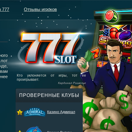
в 777
Отзывы игроков
ного
слот
нде,
 вам
Кто уклоняется от игры, тот ее
енее
проигрывает.
Кардинал Ришелье
ПРОВЕРЕННЫЕ КЛУБЫ
Казино Адмирал
1