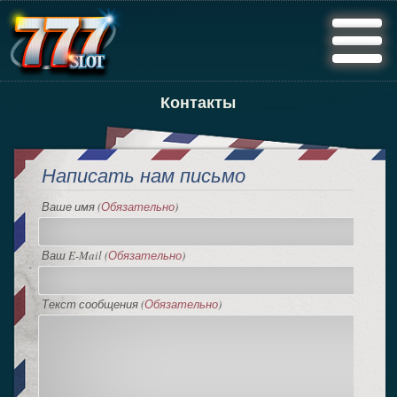
Контакты
Написать нам письмо
Ваше имя (
Обязательно
)
Ваш E-Mail (
Обязательно
)
Текст сообщения (
Обязательно
)