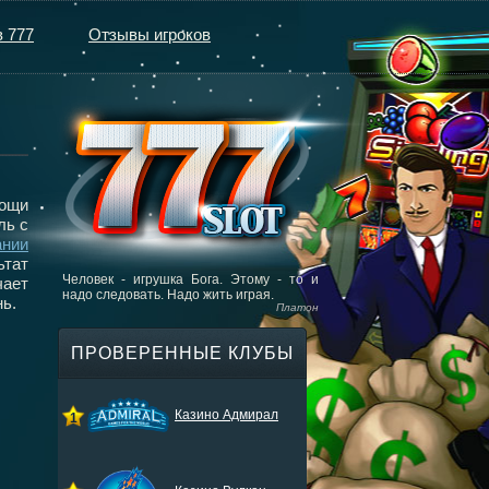
в 777
Отзывы игроков
мощи
ль с
ании
ьтат
Человек - игрушка Бога. Этому - то и
ает
надо следовать. Надо жить играя.
ь.
Платон
ПРОВЕРЕННЫЕ КЛУБЫ
Казино Адмирал
1