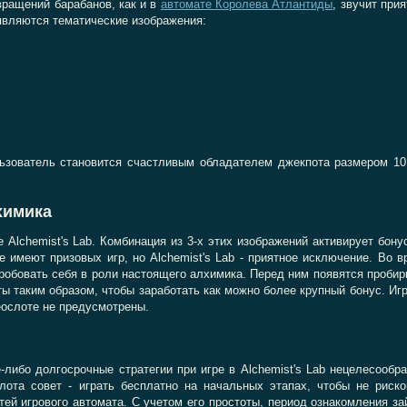
вращений барабанов, как и в
автомате Королева Атлантиды
, звучит при
являются тематические изображения:
ьзователь становится счастливым обладателем джекпота размером 10
химика
 Alchemist's Lab. Комбинация из 3-х этих изображений активирует бону
е имеют призовых игр, но Alchemist's Lab - приятное исключение. Во в
робовать себя в роли настоящего алхимика. Перед ним появятся пробирк
ы таким образом, чтобы заработать как можно более крупный бонус. Игр
еослоте не предусмотрены.
-либо долгосрочные стратегии при игре в Alchemist's Lab нецелесообра
ота совет - играть бесплатно на начальных этапах, чтобы не риско
тей игрового автомата. С учетом его простоты, период ознакомления за