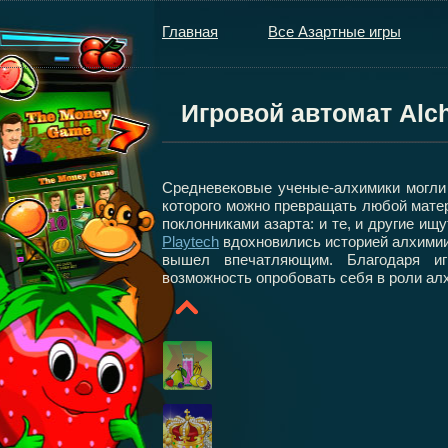
Главная
Все Азартные игры
Playboy
Игровой автомат Alch
Rock Climber
Eye of Ra
Средневековые ученые-алхимики могли
которого можно превращать любой матер
поклонниками азарта: и те, и другие и
Super Nudge 6000
Playtech
вдохновились историей алхимии 
вышел впечатляющим. Благодаря иг
возможность опробовать себя в роли ал
Egyptian Heroes
Fruit Cocktail 2
Just Jewels