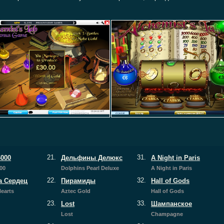
21.
31.
6000
Дельфины Делюкс
A Night in Paris
00
Dolphins Pearl Deluxe
A Night in Paris
22.
32.
а Сердец
Пирамиды
Hall of Gods
earts
Aztec Gold
Hall of Gods
23.
33.
Lost
Шампанское
Lost
Champagne