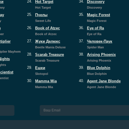
24.
34.
ки
Hot Target
Discovery
key
Hot Target
Discovery
25.
35.
ay
Пчелы
Magic Forest
y
Sweet Life
Magic Forest
26.
36.
з
Book of Atzec
Eye of Ra
ber
Book of Atzec
Eye of Ra
27.
37.
tiplier
Жуки Делюкс
Человек-Паук
Beetle Mania Deluxe
Spider Man
tiplier Mayhem
28.
38.
Scarab Treasure
Arising Phoenix
Nights
Scarab Treasure
Arising Phoenix
ghts
29.
39.
Ешки
Blue Dolphin
cientist
Slotopol
Blue Dolphin
entist
30.
40.
Mamma Mia
Agent Jane Blonde
Mamma Mia
Agent Jane Blonde