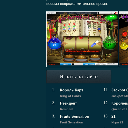
весьма непродолжительное время.
Island
Champagne
Arising Phoenix
Jackpot 6000
Играть на сайте
Gryphons gold
1.
11.
Король Карт
Jackpot 
King of Cards
Jackpot 60
Hot Chance
2.
12.
Резидент
Королев
Resident
Queen of H
Crazy Monkey 2
3.
13.
Fruits Sensation
21
Fruit Sensation
Игра 21