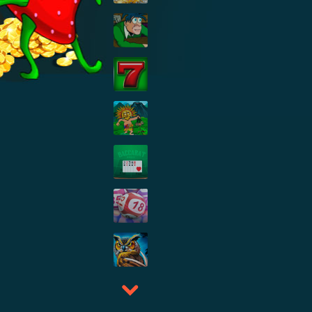
Пробки
Fruitilicious
Big Kahuna
Онлайн Баккара
Игра кено
Magic Owl
Ultra Hot