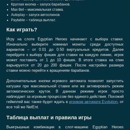
Круглая кнопка – запуск барабанов.
Max Bet – максимальная ставка.
Autoplay – запуск автоспинов.
Paytable – таблица выплат.
Как играть?
Игру на слоте Egyptian Heroes начинают с выбора ставки.
Изначально выберите номинал монеты среди доступных
вариантов – от 0.01 до 0.50 виртуальных кредитов. Далее
перейдите к выбору фишек для ставки на каждую линию, игрок
может поставить от 1 до 10 фишек. В итоге ставка на спин
варьируется от 20 до 200 фишек. После настройки размера
ставки можно перейти к вращениям барабанов.
Дополнительные кнопки игрового автомата позволят запустить
катушки при максимальной ставке или же активировать режим
автоматических круток. В данном режиме игрок просто
наблюдает за игровым процессом без единого действия. Похожий
геймплей вас также будет ждать в
игровом автомате Evolution
, от
все той же NetEnt.
Таблица выплат и правила игры
Выигрышные комбинации в слот-машине Egyptian Heroes