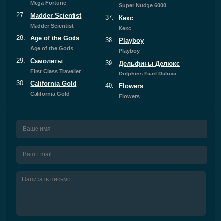
Mega Fortune
Super Nudge 6000
27.
Madder Scientist
37.
Кекс
Madder Scientist
Кекс
28.
Age of the Gods
38.
Playboy
Age of the Gods
Playboy
29.
Самолеты
39.
Дельфины Делюкс
First Class Traveller
Dolphins Pearl Deluxe
30.
California Gold
40.
Flowers
California Gold
Flowers