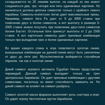
складываются по 20 линиям выплат, на каждой из них может
соединиться два, три, четыре или пять одинаковых картинок. Но
начинаться должна цепочка символов только с крайнего левого
барабана. Символы египетских богов дают максимальные призы.
Например, символ бога Ра дает от 8 до 4000 ставок при
появлении двух и более символов, а вот выплату в размере 6-
2000 ставок можно получить при появлении двух-пяти символов
богини Бастет. Остальные боги принесут выплаты от 2 до 1500
ставок. А вот карточные символы дают призовые комбинации
только при выпадении трех и более одинаковых картинок.
Во время каждого спина в игре появляется золотая линия,
выигрышные комбинации на данной линии могут быть увеличены
от двух до пяти раз. Мультипликатор выбирается случайным
образом, так как и золотая линия.
Дикий символ игрового автомата Egyptian Heroes представлен
пирамидой. Данный символ выпадает только на трех
центральных барабанах. Он дает призовые комбинации с другими
символами, поскольку он имеет способность заменять их. Но
дикий символ не влияет на символ разброса.
Символ золотой маски фараона выполняет роль скаттера в игре.
Он дарит игроку бесплатные крутки барабанов: