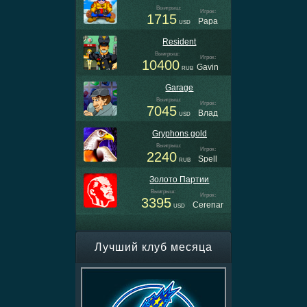
Выигрыш:
Игрок:
1715
Papa
USD
Resident
Выигрыш:
Игрок:
10400
Gavin
RUB
Garage
Выигрыш:
Игрок:
7045
Влад
USD
Gryphons gold
Выигрыш:
Игрок:
2240
Spell
RUB
Золото Партии
Выигрыш:
Игрок:
3395
Cerenar
USD
Oliver`s Bar
Выигрыш:
Игрок:
5335
Лучший клуб месяца
Влад
USD
Columbus
Выигрыш:
Игрок:
5055
Евгений
RUB