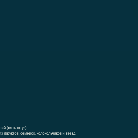
ий (пять штук)
з фруктов, семерок, колокольчиков и звезд