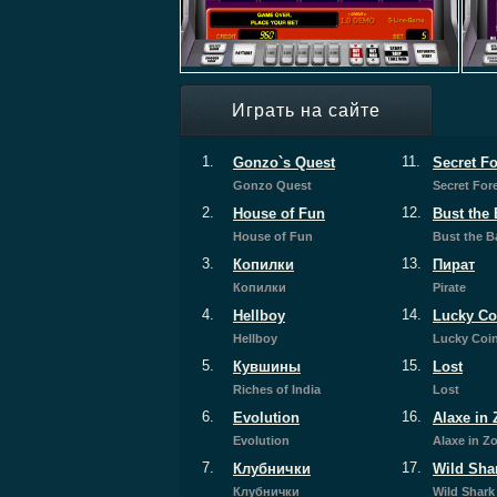
Копилки
Jack and the Beanstalk
Играть на сайте
1.
11.
Gonzo`s Quest
Secret Fo
Butterflies
Gonzo Quest
Secret For
2.
12.
House of Fun
Bust the
Кекс
House of Fun
Bust the B
3.
13.
Копилки
Пират
Копилки
Pirate
Champagne
4.
14.
Hellboy
Lucky Co
Hellboy
Lucky Coi
5.
15.
Кувшины
Lost
Discovery
Riches of India
Lost
6.
16.
Evolution
Alaxe in
Evolution
Alaxe in Z
Magic Owl
7.
17.
Клубнички
Wild Sha
Клубнички
Wild Shark