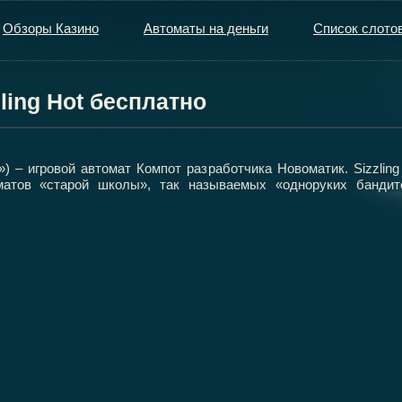
Обзоры Казино
Автоматы на деньги
Список слото
ling Hot бесплатно
») – игровой автомат Компот разработчика Новоматик. Sizzling
атов «старой школы», так называемых «одноруких бандит