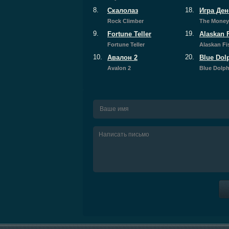
Lucky Lady’s Charm
8.
18.
Скалолаз
Игра Ден
Rock Climber
The Mone
9.
19.
Fortune Teller
Alaskan 
Drive: Multiplier Mayhem
Fortune Teller
Alaskan Fi
10.
20.
Авалон 2
Blue Dol
Avalon 2
Blue Dolph
Dolphins Pearl Deluxe
Island
Jackpot 6000
Wonderful Flute
Sharky