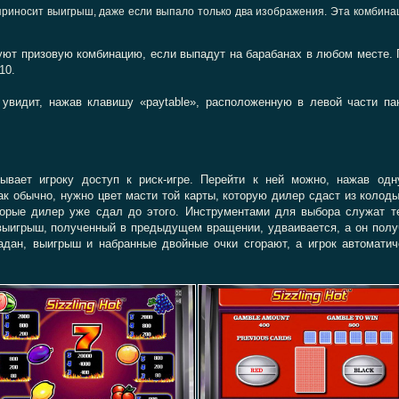
приносит выигрыш, даже если выпало только два изображения. Эта комбина
уют призовую комбинацию, если выпадут на барабанах в любом месте. 
10.
 увидит, нажав клавишу «paytable», расположенную в левой части па
ывает игроку доступ к риск-игре. Перейти к ней можно, нажав одн
ак обычно, нужно цвет масти той карты, которую дилер сдаст из колоды
торые дилер уже сдал до этого. Инструментами для выбора служат т
 выигрыш, полученный в предыдущем вращении, удваивается, а он полу
адан, выигрыш и набранные двойные очки сгорают, а игрок автоматич