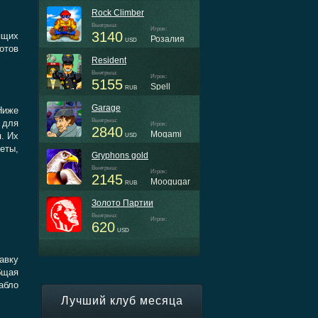
Rock Climber
Выигрыш:
Игрок:
3140
ящих
Розалия
USD
отов
Resident
Выигрыш:
Игрок:
5155
Spell
RUB
Garage
Ниже
Выигрыш:
 для
Игрок:
2840
Mogami
USD
. Их
еты,
Gryphons gold
Выигрыш:
Игрок:
2145
Moogugar
RUB
Золото Партии
Выигрыш:
Игрок:
620
USD
Oliver`s Bar
авку
Выигрыш:
Игрок:
2085
бщая
Розалия
USD
абло
Columbus
Лучший клуб месяца
Выигрыш:
Игрок: